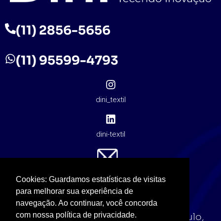
(11) 2856-5656
(11) 95599-4793
dini_textil
dini-textil
contato@dinitextil.com.br
Cookies: Guardamos estatísticas de visitas
para melhorar sua experiência de
navegação. Ao continuar, você concorda
com nossa política de privacidade.
R. Masato Sakai, 323 - Jardim Triangulo,