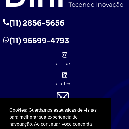
(11) 2856-5656
(11) 95599-4793
dini_textil
dini-textil
contato@dinitextil.com.br
Cookies: Guardamos estatísticas de visitas
para melhorar sua experiência de
navegação. Ao continuar, você concorda