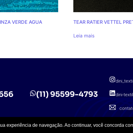
CINZA VERDE AGUA
TEAR RATIER VETTEL PRE
Leia mais
dini_texti
5656
(11) 95599-4793
dini-texti
contat
sua experiência de navegação. Ao continuar, você concorda com