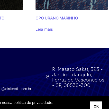
TO
CPO URANO MARINHO
Leia mais
l
R. Masato Sakai, 323 -
Jardim Triangulo,
l
Ferraz de Vasconcelos
- SP, 08538-300
o@dinitextil.com.br
 nossa política de privacidade.
OK