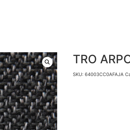
S
PRODUTOS
TECNOLOGIAS
CATÁLAGO DE R
CONTATO
TRO ARPO
SKU:
64003CC0AFAJA
Ca