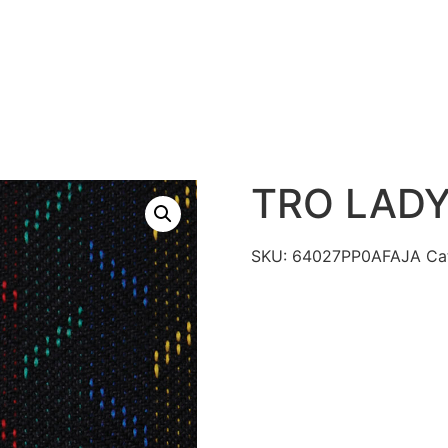
S
PRODUTOS
TECNOLOGIAS
CATÁLAGO DE R
CONTATO
TRO LADY
SKU:
64027PP0AFAJA
Ca