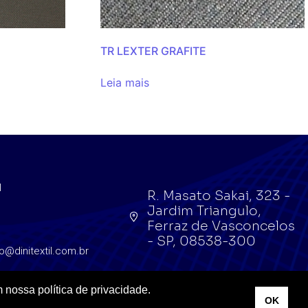
TR LEXTER GRAFITE
Leia mais
l
R. Masato Sakai, 323 -
Jardim Triangulo,
l
Ferraz de Vasconcelos
- SP, 08538-300
o@dinitextil.com.br
 nossa política de privacidade.
OK