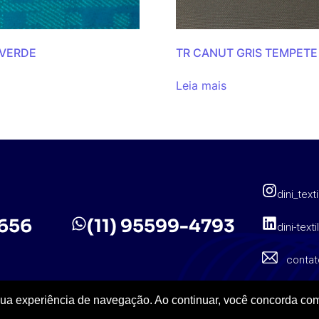
 VERDE
TR CANUT GRIS TEMPETE
Leia mais
dini_texti
5656
(11) 95599-4793
dini-texti
contat
sua experiência de navegação. Ao continuar, você concorda com