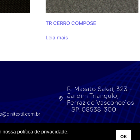
TR CERRO COMPOSE
Leia mais
l
R. Masato Sakai, 323 -
Jardim Triangulo,
l
Ferraz de Vasconcelos
- SP, 08538-300
o@dinitextil.com.br
 nossa política de privacidade.
OK