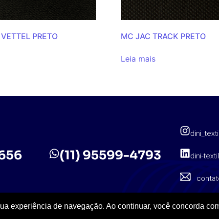
 VETTEL PRETO
MC JAC TRACK PRETO
Leia mais
dini_texti
5656
(11) 95599-4793
dini-texti
contat
sua experiência de navegação. Ao continuar, você concorda com