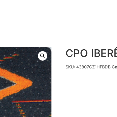
S
PRODUTOS
TECNOLOGIAS
CATÁLAGO DE R
CONTATO
CPO IBER
SKU:
43807CZ1HFBDB
Ca