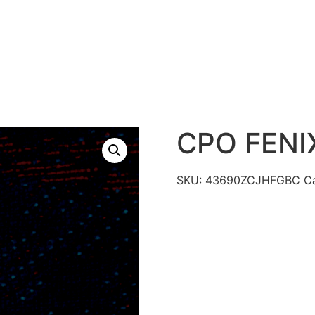
S
PRODUTOS
TECNOLOGIAS
CATÁLAGO DE R
CONTATO
CPO FEN
SKU:
43690ZCJHFGBC
C