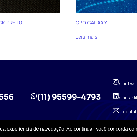
CK PRETO
CPO GALAXY
Leia mais
dini_texti
5656
(11) 95599-4793
dini-texti
contat
sua experiência de navegação. Ao continuar, você concorda com