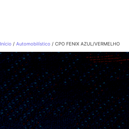
QUEM SOMO
Início
/
Automobilístico
/ CPO FENIX AZUL/VERMELHO