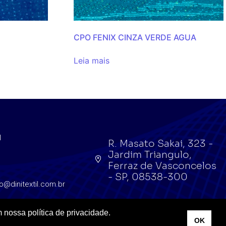
CPO FENIX CINZA VERDE AGUA
Leia mais
l
R. Masato Sakai, 323 -
Jardim Triangulo,
l
Ferraz de Vasconcelos
- SP, 08538-300
o@dinitextil.com.br
 nossa política de privacidade.
OK