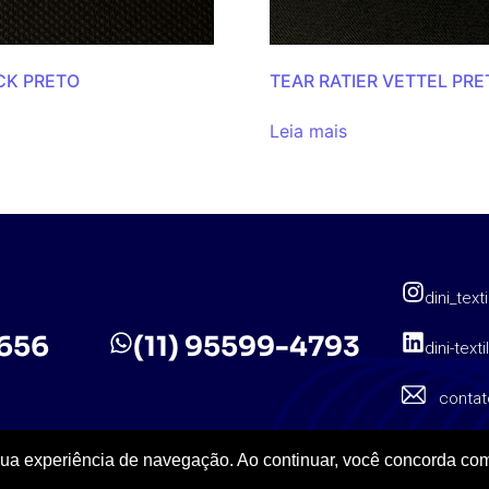
CK PRETO
TEAR RATIER VETTEL PRE
Leia mais
dini_texti
5656
(11) 95599-4793
dini-texti
contat
sua experiência de navegação. Ao continuar, você concorda com