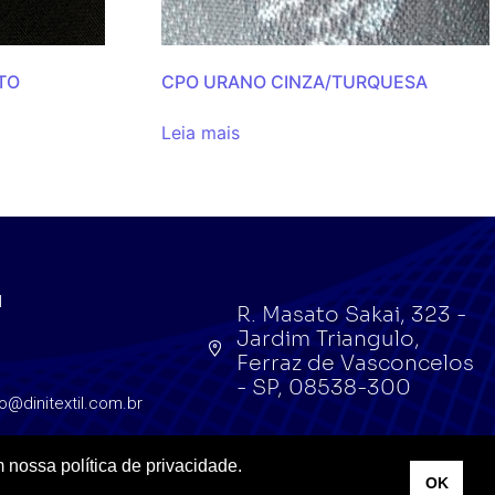
TO
CPO URANO CINZA/TURQUESA
Leia mais
l
R. Masato Sakai, 323 -
Jardim Triangulo,
l
Ferraz de Vasconcelos
- SP, 08538-300
o@dinitextil.com.br
 nossa política de privacidade.
OK