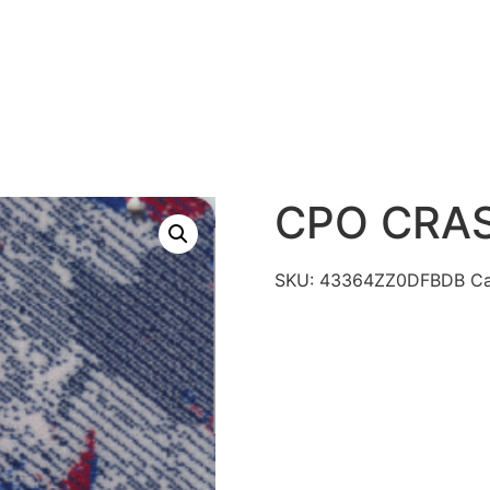
S
PRODUTOS
TECNOLOGIAS
CATÁLAGO DE R
CONTATO
CPO CRA
SKU:
43364ZZ0DFBDB
Ca