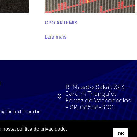
CPO ARTEMIS
Leia mais
l
R. Masato Sakai, 323 -
Jardim Triangulo,
l
Ferraz de Vasconcelos
- SP, 08538-300
o@dinitextil.com.br
 nossa política de privacidade.
OK