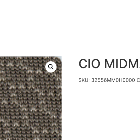
S
PRODUTOS
TECNOLOGIAS
CATÁLAGO DE R
CONTATO
CIO MID
SKU:
32556MM0H0000
C