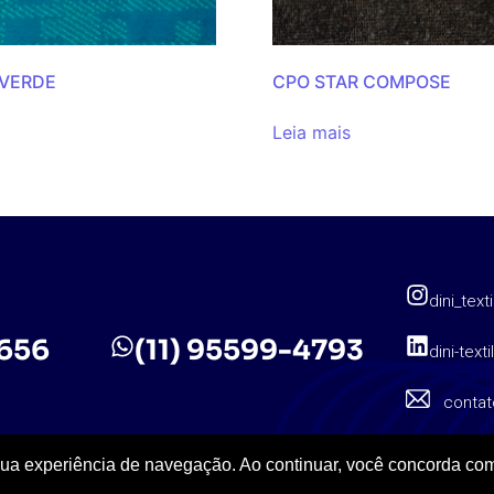
 VERDE
CPO STAR COMPOSE
Leia mais
dini_texti
5656
(11) 95599-4793
dini-texti
contat
sua experiência de navegação. Ao continuar, você concorda com