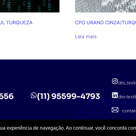
ZUL TURQUEZA
CPO URANO CINZA/TURQ
Leia mais
dini_texti
5656
(11) 95599-4793
dini-texti
contat
sua experiência de navegação. Ao continuar, você concorda com