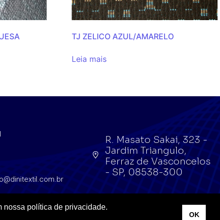
UESA
TJ ZELICO AZUL/AMARELO
Leia mais
l
R. Masato Sakai, 323 -
Jardim Triangulo,
l
Ferraz de Vasconcelos
- SP, 08538-300
o@dinitextil.com.br
 nossa política de privacidade.
OK