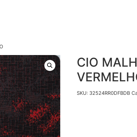
S
PRODUTOS
TECNOLOGIAS
CATÁLAGO DE R
CONTATO
HO
CIO MALH
VERMELH
SKU:
32524RR0DFBDB
Ca