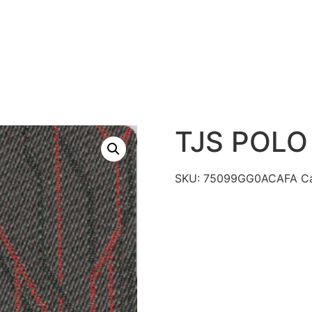
S
PRODUTOS
TECNOLOGIAS
CATÁLAGO DE R
CONTATO
TJS POLO
SKU:
75099GG0ACAFA
C