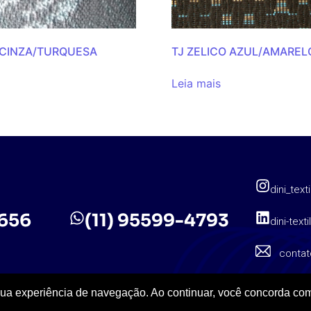
CINZA/TURQUESA
TJ ZELICO AZUL/AMAREL
Leia mais
dini_texti
5656
(11) 95599-4793
dini-texti
contat
sua experiência de navegação. Ao continuar, você concorda com