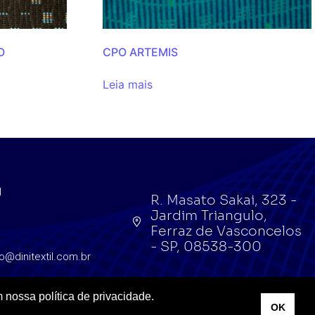
O
CPO ARTEMIS
Leia mais
l
R. Masato Sakai, 323 -
Jardim Triangulo,
l
Ferraz de Vasconcelos
- SP, 08538-300
o@dinitextil.com.br
 nossa política de privacidade.
OK