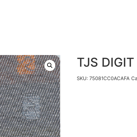
S
PRODUTOS
TECNOLOGIAS
CATÁLAGO DE R
CONTATO
TJS DIGIT
SKU:
75081CC0ACAFA
Ca