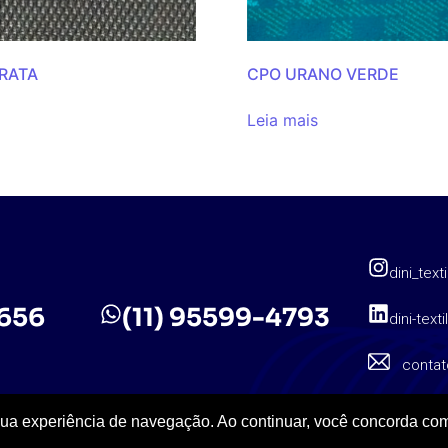
PRATA
CPO URANO VERDE
Leia mais
dini_texti
5656
(11) 95599-4793
dini-texti
contat
sua experiência de navegação. Ao continuar, você concorda com