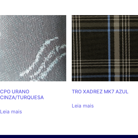
CPO URANO
TRO XADREZ MK7 AZUL
CINZA/TURQUESA
Leia mais
Leia mais