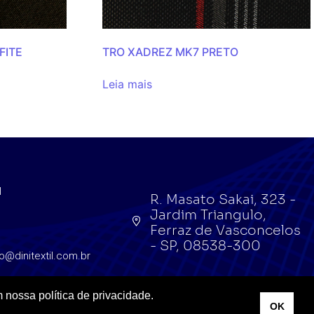
FITE
TRO XADREZ MK7 PRETO
Leia mais
l
R. Masato Sakai, 323 -
Jardim Triangulo,
l
Ferraz de Vasconcelos
- SP, 08538-300
o@dinitextil.com.br
 nossa política de privacidade.
OK