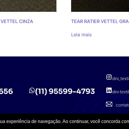
 VETTEL CINZA
TEAR RATIER VETTEL GRA
Leia mais
dini_texti
5656
(11) 95599-4793
dini-texti
contat
sua experiência de navegação. Ao continuar, você concorda com