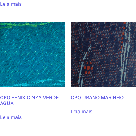
Leia mais
CPO FENIX CINZA VERDE
CPO URANO MARINHO
AGUA
Leia mais
Leia mais