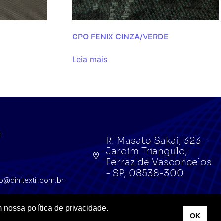
CPO FENIX CINZA/VERDE
Leia mais
l
R. Masato Sakai, 323 -
Jardim Triangulo,
l
Ferraz de Vasconcelos
- SP, 08538-300
o@dinitextil.com.br
 nossa política de privacidade.
OK