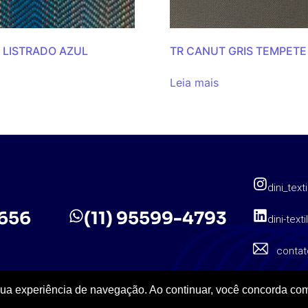
 LISTRADO AZUL
TR CANUT GRIS TEMPETE
Leia mais
dini_texti
5656
(11) 95599-4793
dini-texti
contat
sua experiência de navegação. Ao continuar, você concorda com