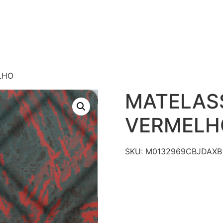
S
PRODUTOS
TECNOLOGIAS
CATÁLAGO DE R
CONTATO
LHO
MATELAS
VERMELH
SKU:
M0132969CBJDAXB