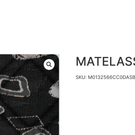
S
PRODUTOS
TECNOLOGIAS
CATÁLAGO DE R
CONTATO
MATELASS
SKU:
M0132566CC0DAS