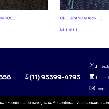
COMPOSE
CPO URANO MARINHO
Leia mais
dini_texti
5656
(11) 95599-4793
dini-texti
contat
sua experiência de navegação. Ao continuar, você concorda com