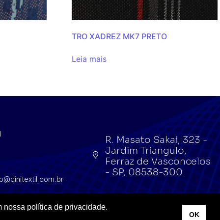
TRO XADREZ MK7 PRETO
Leia mais
l
R. Masato Sakai, 323 -
Jardim Triangulo,
l
Ferraz de Vasconcelos
- SP, 08538-300
o@dinitextil.com.br
 nossa política de privacidade.
OK