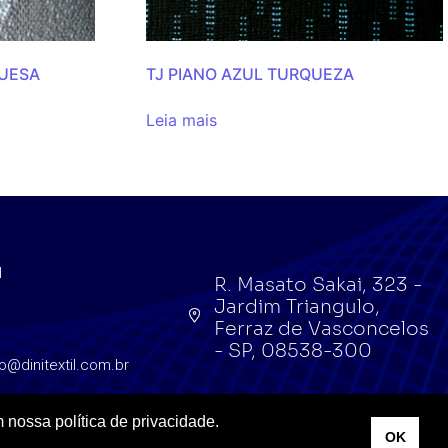
UESA
TJ PIANO AZUL TURQUEZA
Leia mais
l
R. Masato Sakai, 323 -
Jardim Triangulo,
l
Ferraz de Vasconcelos
- SP, 08538-300
o@dinitextil.com.br
 nossa política de privacidade.
OK