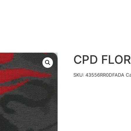
S
PRODUTOS
TECNOLOGIAS
CATÁLAGO DE R
CONTATO
CPD FLO
SKU:
43556RR0DFADA
Ca