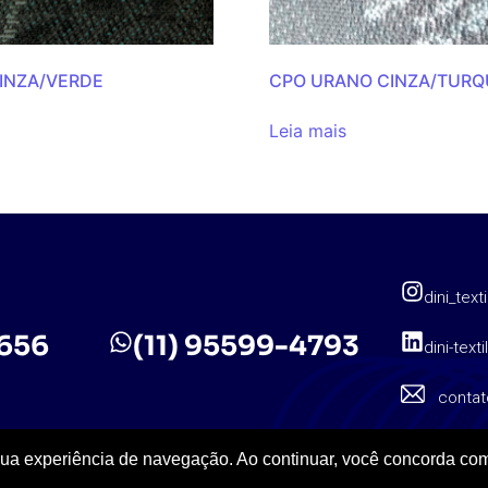
CINZA/VERDE
CPO URANO CINZA/TURQ
Leia mais
dini_texti
5656
(11) 95599-4793
dini-texti
contat
sua experiência de navegação. Ao continuar, você concorda com